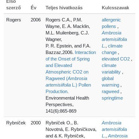
Első
szerző
Év
Teljes hivatkozás
Kulcsszavak
Rogers
2006
Rogers C.A., P.M.
allergenic
Wayne, E. A. Macklin,
pollens
,
M.L. Muilenberg, C.J.
Ambrosia
Wagner,
artemisiifolia
P. R. Epstein, and F.A.
L.
,
climate
Bazzaz,2006.
Interaction
change
,
of the Onset of Spring
elevated CO2
,
and Elevated
climate
Atmospheric CO2 on
variability
,
Ragweed (
Ambrosia
global
artemisiifolia
L.) Pollen
warming
,
Production.
ragweed
,
Environmental Health
springtime
Perspectives,
141(6):865-869
Rybníček
2000
Rybníček O., B.
Ambrosia
Novotná, E. Rybníčkova,
artemisiifolia
and & K. Rybníček,
L.
,
Ambrosia