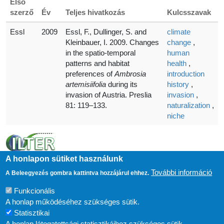
Első
szerző
Év
Teljes hivatkozás
Kulcsszavak
Essl
2009
Essl, F., Dullinger, S. and
climate
Kleinbauer, I. 2009. Changes
change
,
in the spatio-temporal
human
patterns and habitat
health
,
preferences of
Ambrosia
introduction
artemisiifolia
during its
history
,
invasion of Austria. Preslia
invasion
,
81: 119–133.
naturalization
,
niche
A honlapon sütiket használunk
További információ
A Beleegyezés gombra kattintva hozzájárul ehhez.
Funkcionális
A honlap működéséhez szükséges sütik.
Statisztikai
A honlap látogatottsági statisztikáihoz szükséges sütik.