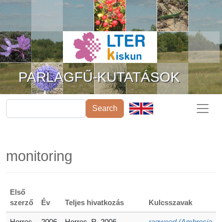
Ugrás a tartalomra
PARLAGFŰ-KUTATÁSOK
Search
monitoring
Első
szerző
Év
Teljes hivatkozás
Kulcsszavak
Horres
2006
Horres, R. 2006.
ragweed (Ambrosia