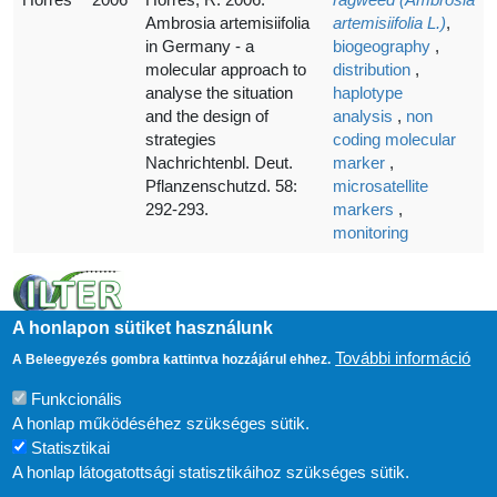
Ambrosia artemisiifolia
artemisiifolia L.)
,
in Germany - a
biogeography
,
molecular approach to
distribution
,
analyse the situation
haplotype
and the design of
analysis
,
non
strategies
coding molecular
Nachrichtenbl. Deut.
marker
,
Pflanzenschutzd. 58:
microsatellite
292-293.
markers
,
monitoring
A honlapon sütiket használunk
További információ
A Beleegyezés gombra kattintva hozzájárul ehhez.
Funkcionális
A honlap működéséhez szükséges sütik.
Statisztikai
A honlap látogatottsági statisztikáihoz szükséges sütik.