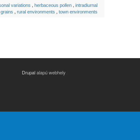
onal variations
,
herbaceous pollen
,
intradiurnal
 grains
,
rural environments
,
town environments
Drupal
alapú webhely