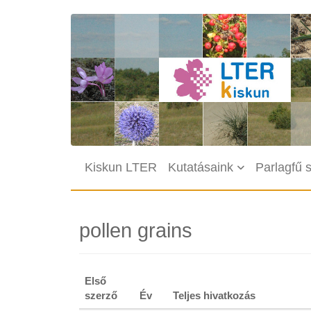
Ugrás a tartalomra
Fő navigáció
Kiskun LTER
Kutatásaink
Parlagfű 
pollen grains
Első
szerző
Év
Teljes hivatkozás