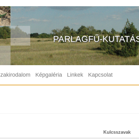
PARLAGFŰ-KUTATÁ
szakirodalom
Képgaléria
Linkek
Kapcsolat
Kulcsszavak