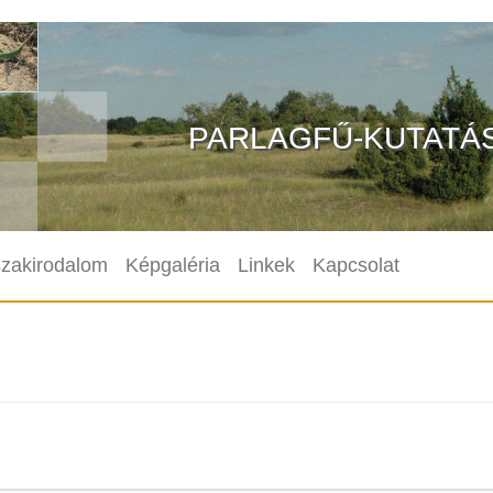
PARLAGFŰ-KUTATÁ
szakirodalom
Képgaléria
Linkek
Kapcsolat