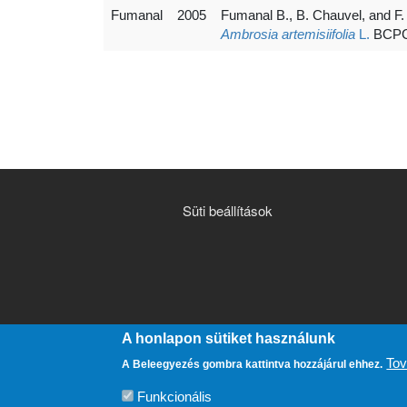
Fumanal
2005
Fumanal B., B. Chauvel, and F.
Ambrosia artemisiifolia
L.
BCPC 
ESZKÖZÖK
Süti beállítások
A honlapon sütiket használunk
Tov
A Beleegyezés gombra kattintva hozzájárul ehhez.
Funkcionális