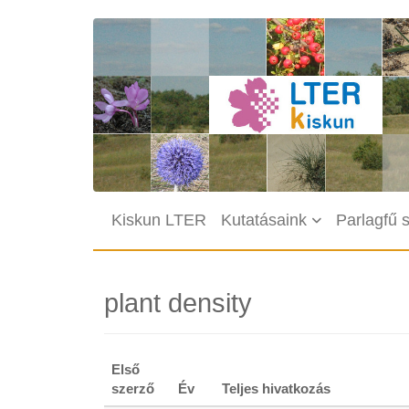
Ugrás a tartalomra
Fő navigáció
Kiskun LTER
Kutatásaink
Parlagfű 
plant density
Első
szerző
Év
Teljes hivatkozás