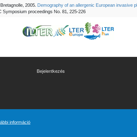
 Bretagnolle, 2005.
Demography of an allergenic European invasive pl
Symposium proceedings No. 81, 225-226
FELHASZNÁLÓI FIÓK MENÜJE
Bejelentkezés
ábbi információ