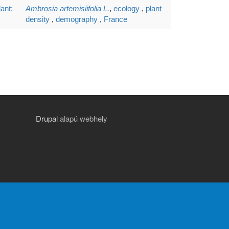
ant:
Ambrosia artemisiifolia L.
,
ecology
,
plant
density
,
demography
,
France
Drupal
alapú webhely