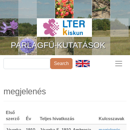
Ugrás a tartalomra
PARLAGFŰ-KUTATÁSOK
Search
megjelenés
Első
szerző
Év
Teljes hivatkozás
Kulcsszavak
Jávorka
1910
Jávorka S. 1910. Ambrosia
megjelenés