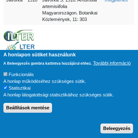
artemisiifolia
Magyarországon. Botanikai
Közlemények, 11: 303
A honlapon sütiket használunk
További információ
A Beleegyezés gombra kattintva hozzájárul ehhez.
Funkcionális
A honlap működéséhez szükséges sütik.
Statisztikai
A honlap látogatottsági statisztikáihoz szükséges sütik.
ESZKÖZÖK
Süti beállítások
Beállítások mentése
FELHASZNÁLÓI FIÓK MENÜJE
Bejelentkezés
Drupal
alapú webhely
W
Beleegyezés